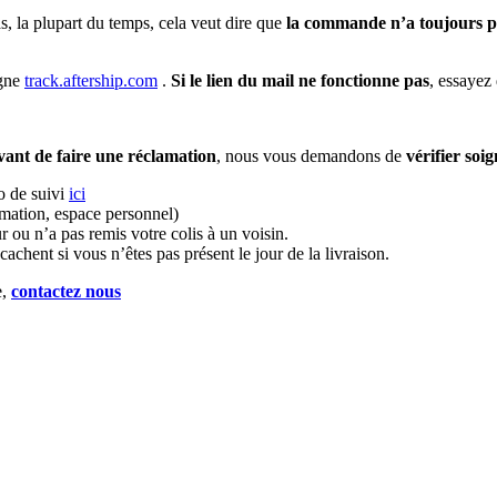
, la plupart du temps, cela veut dire que
la commande n’a toujours pa
igne
track.aftership.com
.
Si le lien du mail ne fonctionne pas
, essayez 
ant de faire une réclamation
, nous vous demandons de
vérifier soi
o de suivi
ici
rmation, espace personnel)
ur ou n’a pas remis votre colis à un voisin.
s cachent si vous n’êtes pas présent le jour de la livraison.
e,
contactez nous